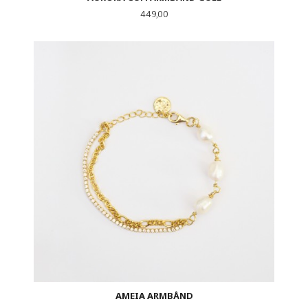
Pris
449,00
AMEIA ARMBÅND