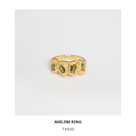
AVELINE RING
Pris
749,00