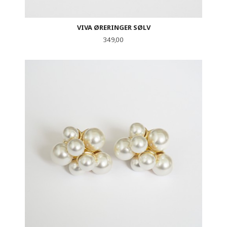
VIVA ØRERINGER SØLV
Pris
349,00