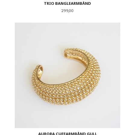
TRIO BANGLEARMBÅND
Pris
299,00
AURORA CUFFARMBÅND GULL