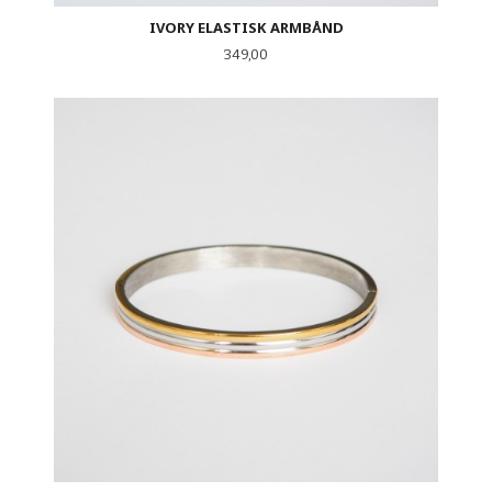
IVORY ELASTISK ARMBÅND
Pris
349,00