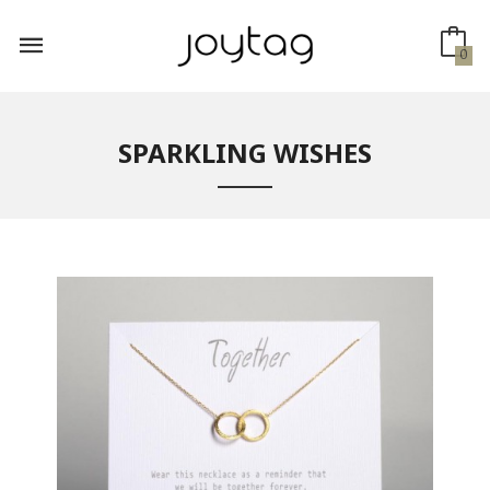
Gå
til
innholdet
0
SPARKLING WISHES