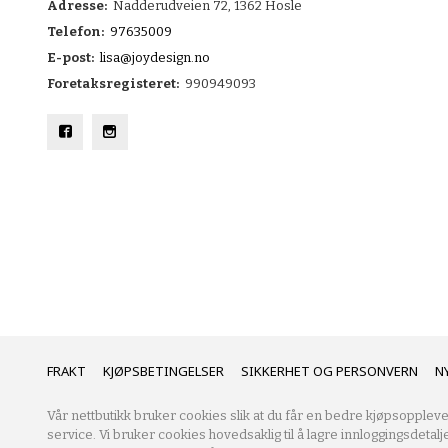
Adresse:
Nadderudveien 72, 1362 Hosle
Telefon:
97635009
E-post:
lisa@joydesign.no
Foretaksregisteret:
990949093
FRAKT
KJØPSBETINGELSER
SIKKERHET OG PERSONVERN
N
Vår nettbutikk bruker cookies slik at du får en bedre kjøpsoppleve
service. Vi bruker cookies hovedsaklig til å lagre innloggingsdetalj