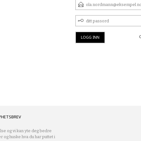
E-
POSTADRESSE
DITT
PASSORD
YHETSBREV
lse og vi kan yte deg bedre
er og huske hva du har puttet i