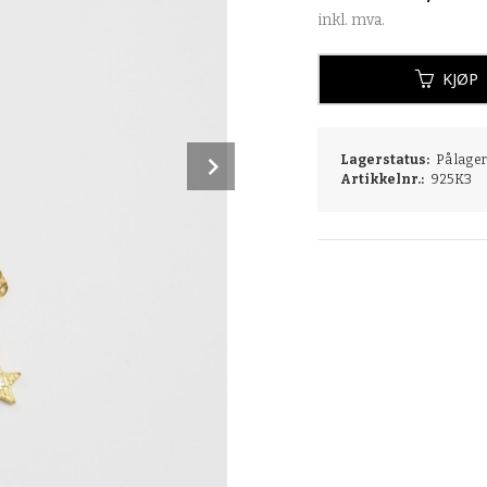
inkl. mva.
KJØP
Next
Lagerstatus:
På lager:
Artikkelnr.:
925K3