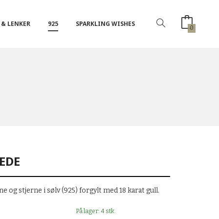
 & LENKER
925
SPARKLING WISHES
0
EDE
 og stjerne i sølv (925) forgylt med 18 karat gull.
På lager: 4 stk.