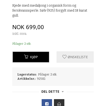
Kjede med medaljong i organisk form og
ferskvannsperle. Sølv (925) forgylt med 18 karat
gull.
Pris
NOK
699,00
inkl. mva.
På lager: 2 stk.
KJØP
ØNSKELISTE
Lagerstatus:
På lager: 2 stk.
Artikkelnr.:
925K1
DEL DETTE