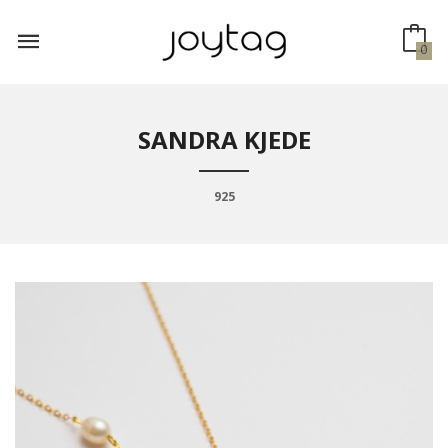
Gå
til
innholdet
0
SANDRA KJEDE
925