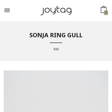
Gå
til
innholdet
0
SONJA RING GULL
925