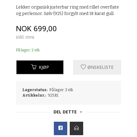
Lekker organisk justerbar ring med rillet overflate
og perlemor. Sølv (925) forgylt med 18 karat gull.
Pris
NOK
699,00
inkl. mva.
På lager: 2 stk.
KJØP
ØNSKELISTE
Lagerstatus:
På lager: 2 stk.
Artikkelnr.:
925R1
DEL DETTE