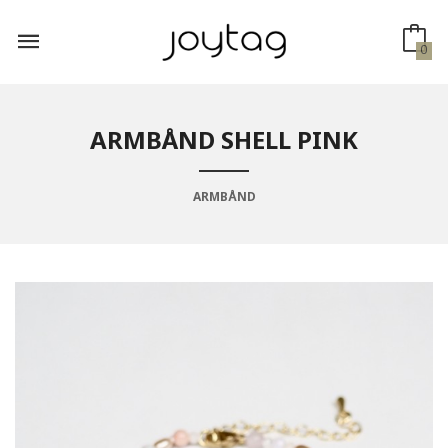
Gå
til
innholdet
0
ARMBÅND SHELL PINK
ARMBÅND