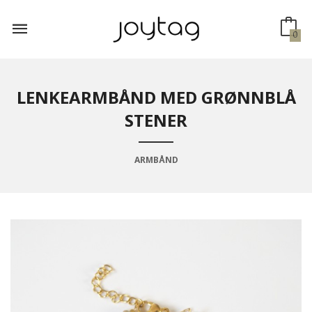
Gå
til
innholdet
0
LENKEARMBÅND MED GRØNNBLÅ
STENER
ARMBÅND