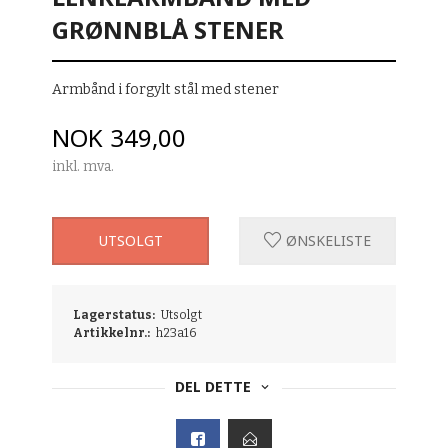
GRØNNBLÅ STENER
Armbånd i forgylt stål med stener
Pris
NOK
349,00
inkl. mva.
UTSOLGT
ØNSKELISTE
Lagerstatus:
Utsolgt
Artikkelnr.:
h23a16
DEL DETTE