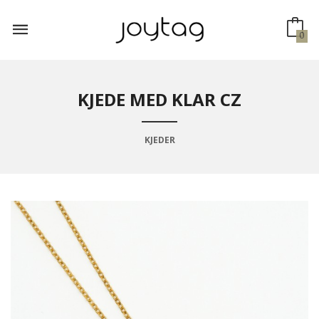
Gå
til
innholdet
0
KJEDE MED KLAR CZ
KJEDER