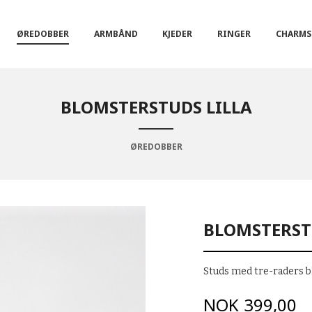
ØREDOBBER
ARMBÅND
KJEDER
RINGER
CHARMS
BLOMSTERSTUDS LILLA
ØREDOBBER
BLOMSTERST
Studs med tre-raders bl
Pris
NOK
399,00