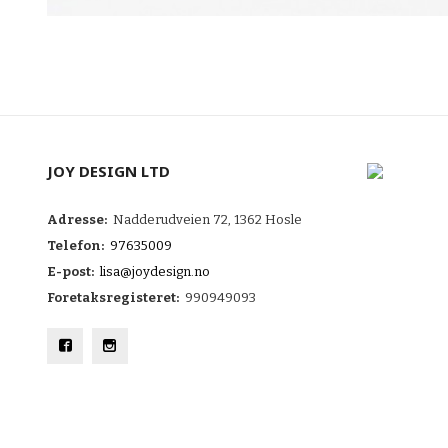
JOY DESIGN LTD
Adresse:
Nadderudveien 72, 1362 Hosle
Telefon:
97635009
E-post:
lisa@joydesign.no
Foretaksregisteret:
990949093