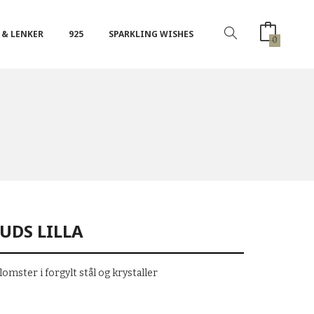
 & LENKER
925
SPARKLING WISHES
0
UDS LILLA
omster i forgylt stål og krystaller