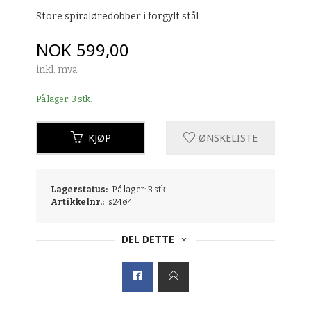
Store spiraløredobber i forgylt stål
Pris
NOK
599,00
inkl. mva.
På lager: 3 stk.
KJØP
ØNSKELISTE
Lagerstatus:
På lager: 3 stk.
Artikkelnr.:
s24ø4
DEL DETTE