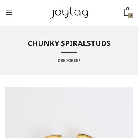
Gå
til
innholdet
0
CHUNKY SPIRALSTUDS
ØREDOBBER