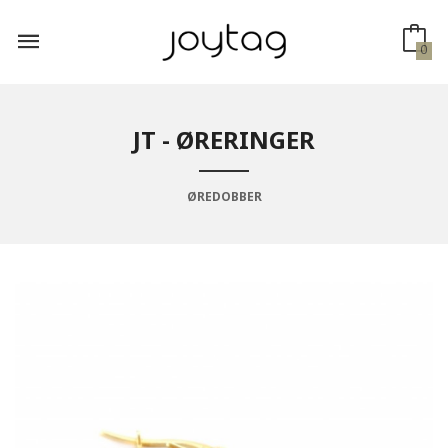
Gå
til
innholdet
0
JT - ØRERINGER
ØREDOBBER