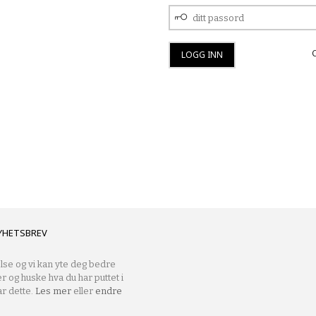
DITT
PASSORD
YHETSBREV
lse og vi kan yte deg bedre
er og huske hva du har puttet i
r dette.
Les mer
eller
endre