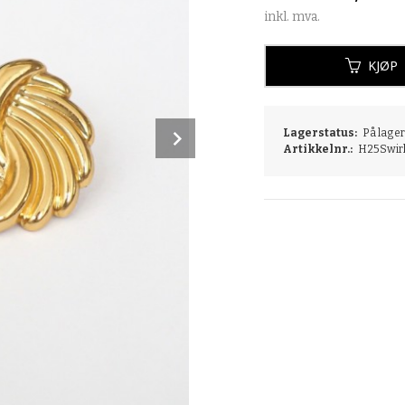
inkl. mva.
KJØP
Next
Lagerstatus:
På lager:
Artikkelnr.:
H25Swir