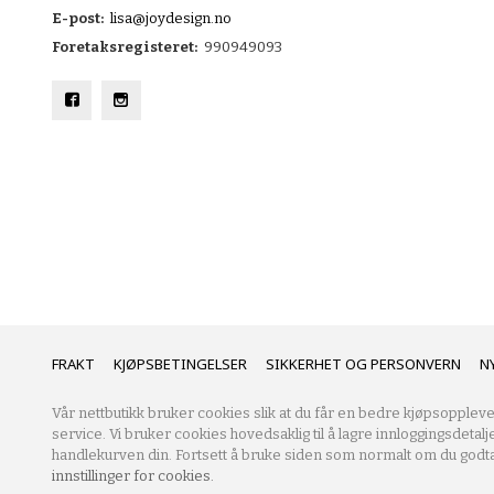
E-post:
lisa@joydesign.no
Foretaksregisteret:
990949093
FRAKT
KJØPSBETINGELSER
SIKKERHET OG PERSONVERN
N
Vår nettbutikk bruker cookies slik at du får en bedre kjøpsoppleve
service. Vi bruker cookies hovedsaklig til å lagre innloggingsdetalj
handlekurven din. Fortsett å bruke siden som normalt om du godta
innstillinger for cookies.