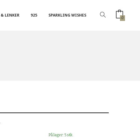
 & LENKER
925
SPARKLING WISHES
0
S
l
På lager: 5 stk.