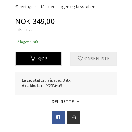
Øreringer i stål med ringer og krystaller
Pris
NOK
349,00
inkl. mva.
På lager: 3 stk.
KJØP
ØNSKELISTE
Lagerstatus:
På lager: 3 stk.
Artikkelnr.:
H25VivaS
DEL DETTE