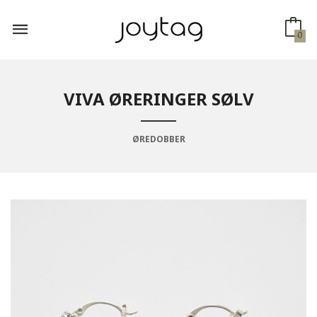
Gå
til
innholdet
0
VIVA ØRERINGER SØLV
ØREDOBBER