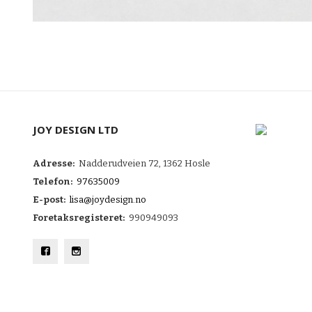
JOY DESIGN LTD
Adresse:
Nadderudveien 72, 1362 Hosle
Telefon:
97635009
E-post:
lisa@joydesign.no
Foretaksregisteret:
990949093