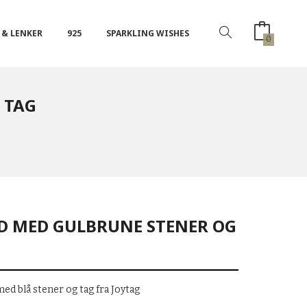
 & LENKER
925
SPARKLING WISHES
0
 TAG
ND MED GULBRUNE STENER OG
med blå stener og tag fra Joytag