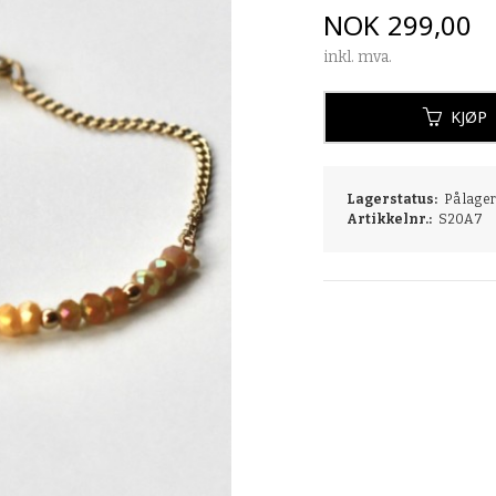
Pris
NOK
299,00
inkl. mva.
KJØP
Lagerstatus:
På lager:
Artikkelnr.:
S20A7