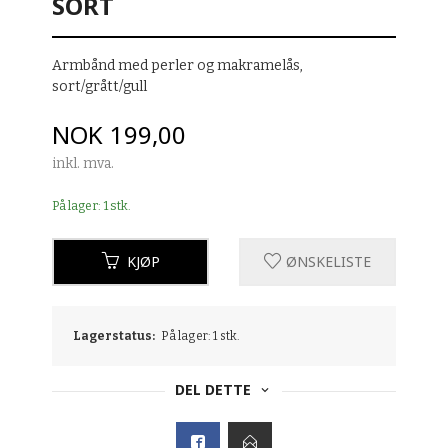
SORT
Armbånd med perler og makramelås,
sort/grått/gull
Pris
NOK
199,00
inkl. mva.
På lager: 1 stk.
KJØP
ØNSKELISTE
Lagerstatus:
På lager: 1 stk.
DEL DETTE