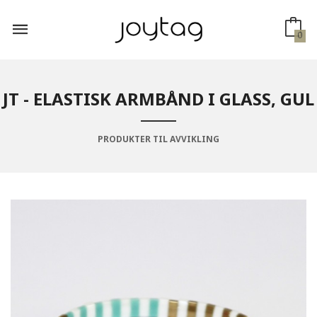
Gå
til
innholdet
0
JT - ELASTISK ARMBÅND I GLASS, GUL
PRODUKTER TIL AVVIKLING