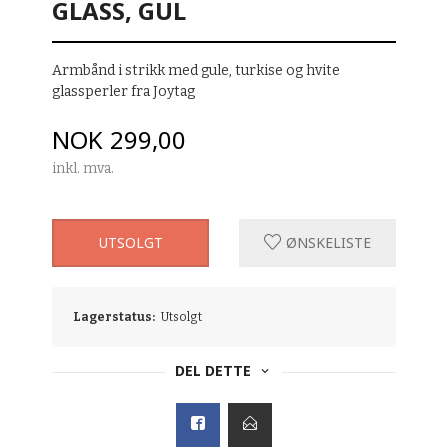
GLASS, GUL
Armbånd i strikk med gule, turkise og hvite
glassperler fra Joytag
Pris
NOK
299,00
inkl. mva.
UTSOLGT
ØNSKELISTE
Lagerstatus:
Utsolgt
DEL DETTE