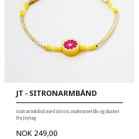
JT - SITRONARMBÅND
Gult armbånd med sitron, makrametlås og dusker
fra Joytag
Pris
NOK
249,00