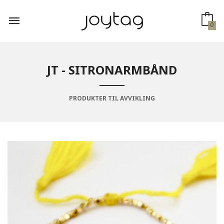
Gå
til
innholdet
0
JT - SITRONARMBÅND
PRODUKTER TIL AVVIKLING