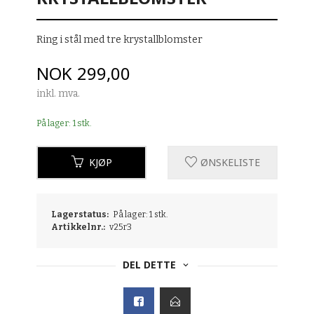
Ring i stål med tre krystallblomster
Pris
NOK
299,00
inkl. mva.
På lager: 1 stk.
KJØP
ØNSKELISTE
Lagerstatus:
På lager: 1 stk.
Artikkelnr.:
v25r3
DEL DETTE