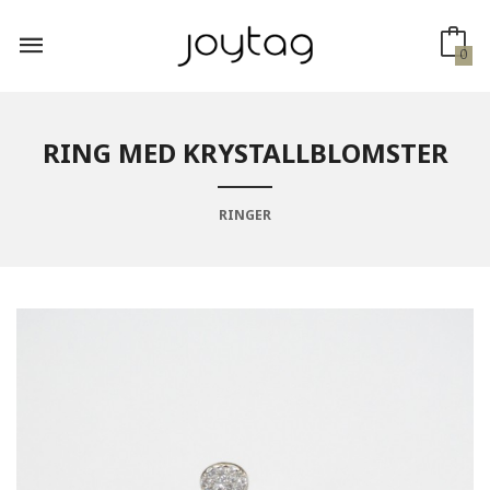
Gå
til
innholdet
0
RING MED KRYSTALLBLOMSTER
RINGER